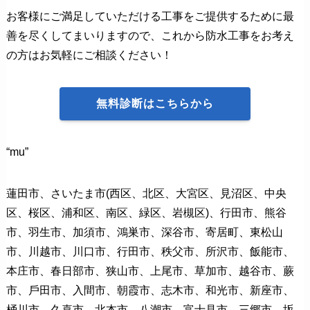
お客様にご満足していただける工事をご提供するために最
善を尽くしてまいりますので、これから防水工事をお考え
の方はお気軽にご相談ください！
無料診断はこちらから
“mu”
蓮⽥市、さいたま市(⻄区、北区、⼤宮区、⾒沼区、中央
区、桜区、浦和区、南区、緑区、岩槻区)、⾏⽥市、熊⾕
市、⽻⽣市、加須市、鴻巣市、深⾕市、寄居町、東松⼭
市、川越市、川⼝市、⾏⽥市、秩⽗市、所沢市、飯能市、
本庄市、春⽇部市、狭⼭市、上尾市、草加市、越⾕市、蕨
市、⼾⽥市、⼊間市、朝霞市、志木市、和光市、新座市、
桶川市、久喜市、北本市、⼋潮市、富士⾒市、三郷市、坂