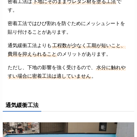
密着工法は
下地にそのままウレタン材を塗る工法
で
す。
密着工法ではひび割れを防ぐためにメッシュシートを
貼り付けることがあります。
通気緩衝工法よりも
工程数が少なく工期が短いこと、
費用を抑えられること
のメリットがあります。
ただし、下地の影響を強く受けるので、
水分に触れや
すい場合に密着工法は適していません
。
通気緩衝工法