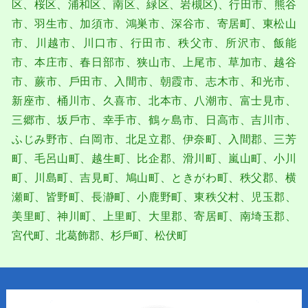
区、桜区、浦和区、南区、緑区、岩槻区)、⾏⽥市、熊⾕
市、⽻⽣市、加須市、鴻巣市、深⾕市、寄居町、東松⼭
市、川越市、川⼝市、⾏⽥市、秩⽗市、所沢市、飯能
市、本庄市、春⽇部市、狭⼭市、上尾市、草加市、越⾕
市、蕨市、⼾⽥市、⼊間市、朝霞市、志木市、和光市、
新座市、桶川市、久喜市、北本市、⼋潮市、富士⾒市、
三郷市、坂⼾市、幸手市、鶴ヶ島市、⽇⾼市、吉川市、
ふじみ野市、⽩岡市、北足⽴郡、伊奈町、⼊間郡、三芳
町、⽑呂⼭町、越⽣町、⽐企郡、滑川町、嵐⼭町、⼩川
町、川島町、吉⾒町、鳩⼭町、ときがわ町、秩⽗郡、横
瀬町、皆野町、⻑瀞町、⼩⿅野町、東秩⽗村、児⽟郡、
美⾥町、神川町、上⾥町、⼤⾥郡、寄居町、南埼⽟郡、
宮代町、北葛飾郡、杉⼾町、松伏町