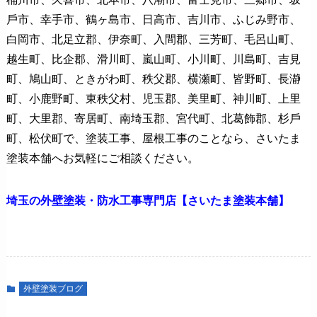
⼾市、幸手市、鶴ヶ島市、⽇⾼市、吉川市、ふじみ野市、
⽩岡市、北足⽴郡、伊奈町、⼊間郡、三芳町、⽑呂⼭町、
越⽣町、⽐企郡、滑川町、嵐⼭町、⼩川町、川島町、吉⾒
町、鳩⼭町、ときがわ町、秩⽗郡、横瀬町、皆野町、⻑瀞
町、⼩⿅野町、東秩⽗村、児⽟郡、美⾥町、神川町、上⾥
町、⼤⾥郡、寄居町、南埼⽟郡、宮代町、北葛飾郡、杉⼾
町、松伏町で、塗装工事、屋根工事のことなら、さいたま
塗装本舗へお気軽にご相談ください。
埼玉の外壁塗装・防水工事専門店【さいたま塗装本舗】
外壁塗装ブログ