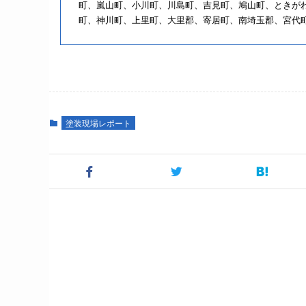
町、嵐⼭町、⼩川町、川島町、吉⾒町、鳩⼭町、ときが
町、神川町、上⾥町、⼤⾥郡、寄居町、南埼⽟郡、宮代
塗装現場レポート