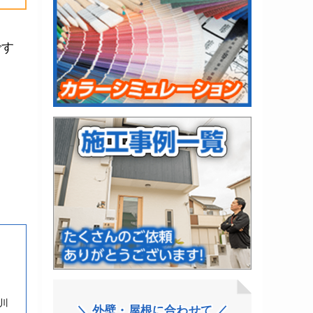
です
、
川
＼ 外壁・屋根に合わせて ／