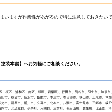
まいますが作業性があがるので特に注意しておきたい
ま塗装本舗】
へお気軽にご相談ください。
区、桜区、浦和区、南区、緑区、岩槻区)、⾏⽥市、熊⾕市、⽻⽣市、加須市
⾏⽥市、秩⽗市、所沢市、飯能市、本庄市、春⽇部市、狭⼭市、上尾市、草加
和光市、新座市、桶川市、久喜市、北本市、⼋潮市、富士⾒市、三郷市、坂⼾
⽩岡市、北足⽴郡、伊奈町、⼊間郡、三芳町、⽑呂⼭町、越⽣町、⽐企郡、滑