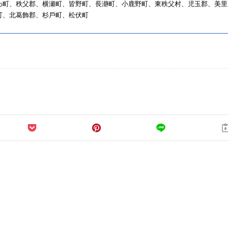
わ町、秩⽗郡、横瀬町、皆野町、⻑瀞町、⼩⿅野町、東秩⽗村、児⽟郡、美⾥
町、北葛飾郡、杉⼾町、松伏町