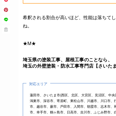
希釈される割合が高いほど、性能は落ちてし
ね。
★M★
埼玉県の塗装工事、屋根工事のことなら、
埼玉の外壁塗装・防水工事専門店【さいた
対応エリア
蓮⽥市、さいたま市(⻄区、北区、⼤宮区、⾒沼区、中央
鴻巣市、深⾕市、寄居町、東松⼭市、川越市、川⼝市、
市、越⾕市、蕨市、⼾⽥市、⼊間市、朝霞市、志木市、
市、幸手市、鶴ヶ島市、⽇⾼市、吉川市、ふじみ野市、