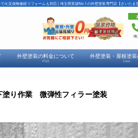
火災保険修繕リフォームも対応 | 埼玉県実績No.1の外壁塗装専門店【さいたま
埼
て
外壁塗装の料金について
外壁塗装・屋根塗装
Price
Case
下塗り作業 微弾性フィラー塗装