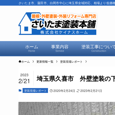
さいたま市、蓮田市、白岡市中心に埼玉県全域対応、相場より低価格で
ホーム
事業内容
塗装工事につい
Home
Service
Construction
ホーム
更新情報一覧
塗装現場レポート
2023
埼玉県久喜市 外壁塗装の
2/21
塗装現場レポート
2020年2月24日
2023年2月21日