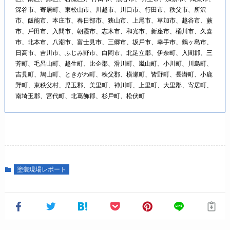
深⾕市、寄居町、東松⼭市、川越市、川⼝市、⾏⽥市、秩⽗市、所沢
市、飯能市、本庄市、春⽇部市、狭⼭市、上尾市、草加市、越⾕市、蕨
市、⼾⽥市、⼊間市、朝霞市、志木市、和光市、新座市、桶川市、久喜
市、北本市、⼋潮市、富士⾒市、三郷市、坂⼾市、幸手市、鶴ヶ島市、
⽇⾼市、吉川市、ふじみ野市、⽩岡市、北足⽴郡、伊奈町、⼊間郡、三
芳町、⽑呂⼭町、越⽣町、⽐企郡、滑川町、嵐⼭町、⼩川町、川島町、
吉⾒町、鳩⼭町、ときがわ町、秩⽗郡、横瀬町、皆野町、⻑瀞町、⼩⿅
野町、東秩⽗村、児⽟郡、美⾥町、神川町、上⾥町、⼤⾥郡、寄居町、
南埼⽟郡、宮代町、北葛飾郡、杉⼾町、松伏町
塗装現場レポート