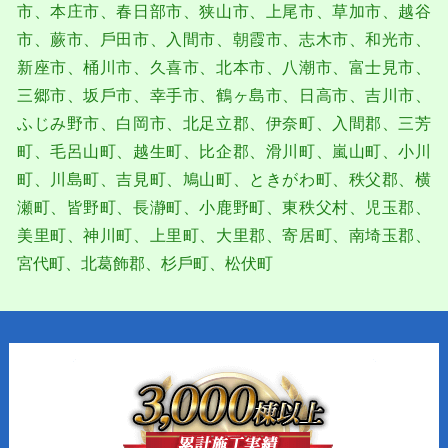
市、本庄市、春⽇部市、狭⼭市、上尾市、草加市、越⾕
市、蕨市、⼾⽥市、⼊間市、朝霞市、志木市、和光市、
新座市、桶川市、久喜市、北本市、⼋潮市、富士⾒市、
三郷市、坂⼾市、幸手市、鶴ヶ島市、⽇⾼市、吉川市、
ふじみ野市、⽩岡市、北足⽴郡、伊奈町、⼊間郡、三芳
町、⽑呂⼭町、越⽣町、⽐企郡、滑川町、嵐⼭町、⼩川
町、川島町、吉⾒町、鳩⼭町、ときがわ町、秩⽗郡、横
瀬町、皆野町、⻑瀞町、⼩⿅野町、東秩⽗村、児⽟郡、
美⾥町、神川町、上⾥町、⼤⾥郡、寄居町、南埼⽟郡、
宮代町、北葛飾郡、杉⼾町、松伏町