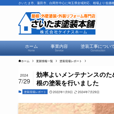
さいたま市、蓮田市、白岡市中心に埼玉県全域対応、相場より低価格で
ホーム
事業内容
塗装工事につい
Home
Service
Construction
ホーム
更新情報一覧
塗装現場レポート
効率よいメンテナンスのた
2024
7/29
根の塗装を行いました
塗装現場レポート
2022年1月9日
2024年7月29日