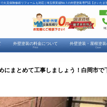
火災保険修繕リフォームも対応 | 埼玉県実績No.1の外壁塗装専門店【さいたま
埼
て
外壁塗装の料金について
外壁塗装・屋根塗装
Price
Case
めにまとめて工事しましょう！白岡市で