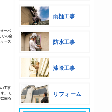
雨樋工事
算オーバ
もりの金
防水工事
たケース
漆喰工事
装の工事
リフォーム
す。 し
拶に回る