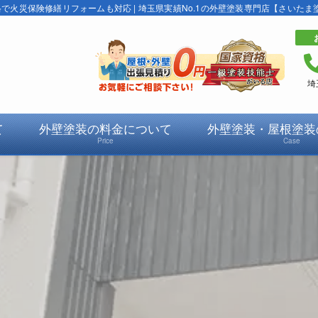
火災保険修繕リフォームも対応 | 埼玉県実績No.1の外壁塗装専門店【さいたま
埼
て
外壁塗装の料金について
外壁塗装・屋根塗装
Price
Case