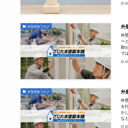
2
外
外壁塗装ブログ
外
ー
額
では
2
外
外壁塗装ブログ
外
を
か
など
2