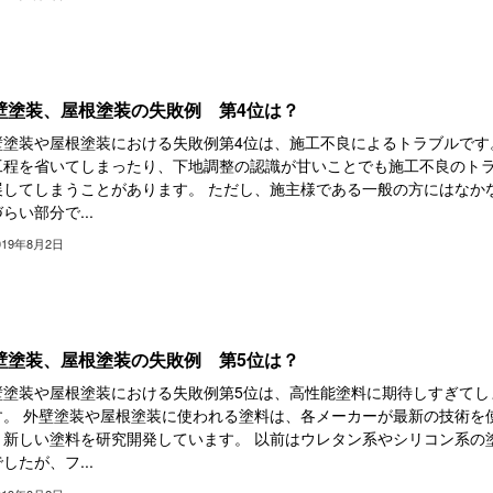
壁塗装、屋根塗装の失敗例 第4位は？
壁塗装や屋根塗装における失敗例第4位は、施工不良によるトラブルです
工程を省いてしまったり、下地調整の認識が甘いことでも施工不良のト
展してしまうことがあります。 ただし、施主様である一般の方にはなか
らい部分で...
019年8月2日
壁塗装、屋根塗装の失敗例 第5位は？
壁塗装や屋根塗装における失敗例第5位は、高性能塗料に期待しすぎてし
す。 外壁塗装や屋根塗装に使われる塗料は、各メーカーが最新の技術を
々新しい塗料を研究開発しています。 以前はウレタン系やシリコン系の
したが、フ...