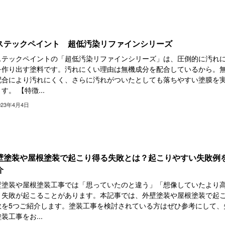
ステックペイント 超低汚染リファインシリーズ
ステックペイントの「超低汚染リファインシリーズ」は、圧倒的に汚れ
を作り出す塗料です。汚れにくい理由は無機成分を配合しているから。
配合により汚れにくく、さらに汚れがついたとしても落ちやすい塗膜を
す。 【特徴...
023年4月4日
壁塗装や屋根塗装で起こり得る失敗とは？起こりやすい失敗例
介
壁塗装や屋根塗装工事では「思っていたのと違う」「想像していたより
、失敗が起こることがあります。本記事では、外壁塗装や屋根塗装で起
敗を5つご紹介します。塗装工事を検討されている方はぜひ参考にして、
装工事をお...