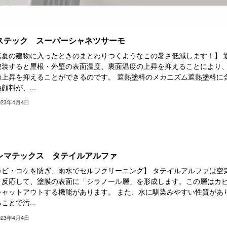
ステック スーパーシャネツサーモ
真夏の建物に入ったときのまとわりつくようなこの暑さ低減します！】 
塗装すると屋根・外壁の表面温度、裏面温度の上昇を抑えることにより
の上昇を抑えることができるのです。 遮熱塗料のメカニズム遮熱塗料に
顔料が、...
023年4月4日
レマテックス タテイルアルファ
カビ・コケを防ぎ、雨水でセルフクリーニング】 タテイルアルファは空
と反応して、塗膜の表面に「シラノール層」を形成します。この層はカ
シャットアウトする機能があります。 また、水に馴染みやすい性質があ
ことで汚...
023年4月4日