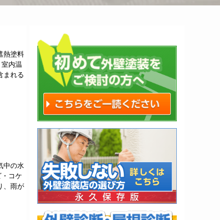
遮熱塗料
、室内温
含まれる
気中の水
ビ・コケ
り、雨が