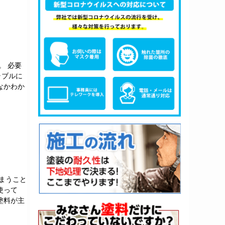
。 必要
ラブルに
なかわか
まうこと
使って
塗料が主