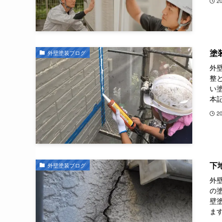
2
塗
外壁塗装ブログ
外
整
い
本記
2
下
外壁塗装ブログ
外
の
壁
ます