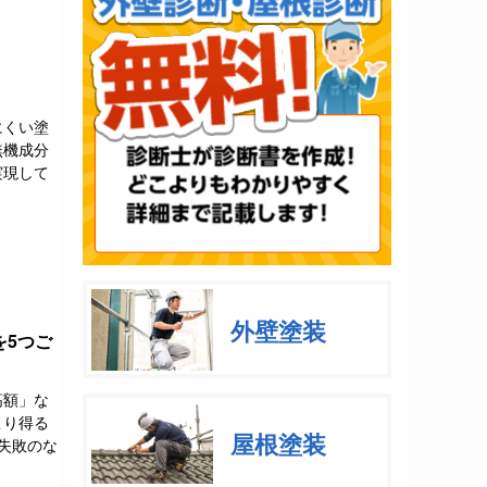
にくい塗
無機成分
実現して
外壁塗装
を5つご
高額」な
こり得る
屋根塗装
失敗のな