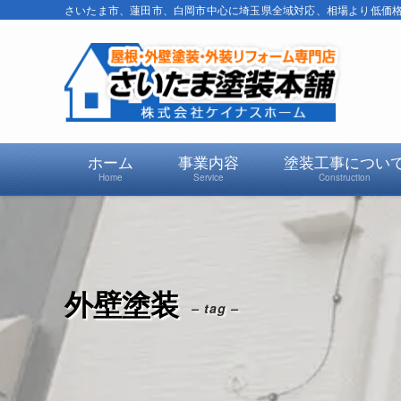
さいたま市、蓮田市、白岡市中心に埼玉県全域対応、相場より低価格で
ホーム
事業内容
塗装工事につい
Home
Service
Construction
外壁塗装
– tag –