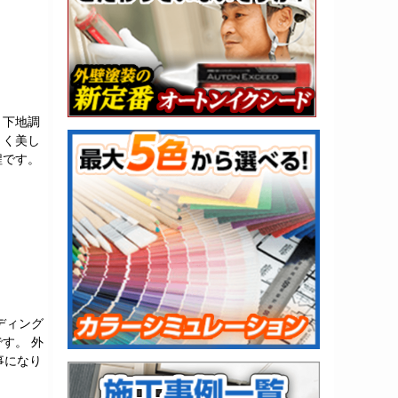
。下地調
くく美し
程です。
ディング
す。 外
事になり