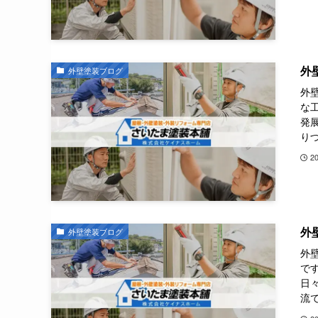
外
外壁塗装ブログ
外
な
発
りづ
2
外
外壁塗装ブログ
外
で
日
流で