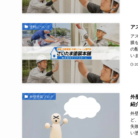
ア
塗料について
ア
膜
の
いま
2
外
外壁塗装ブログ
紹
外
ど
失
い塗