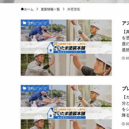
ホーム
更新情報一覧
外壁塗装
ア
塗料について
【
を
度
遮熱
2
プ
塗料について
【
分
を
降る
2