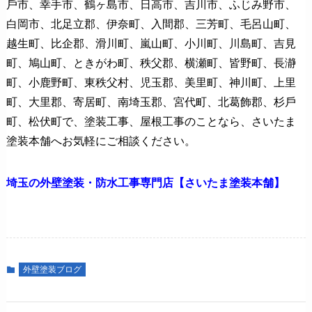
⼾市、幸手市、鶴ヶ島市、⽇⾼市、吉川市、ふじみ野市、
⽩岡市、北足⽴郡、伊奈町、⼊間郡、三芳町、⽑呂⼭町、
越⽣町、⽐企郡、滑川町、嵐⼭町、⼩川町、川島町、吉⾒
町、鳩⼭町、ときがわ町、秩⽗郡、横瀬町、皆野町、⻑瀞
町、⼩⿅野町、東秩⽗村、児⽟郡、美⾥町、神川町、上⾥
町、⼤⾥郡、寄居町、南埼⽟郡、宮代町、北葛飾郡、杉⼾
町、松伏町で、塗装工事、屋根工事のことなら、さいたま
塗装本舗へお気軽にご相談ください。
埼玉の外壁塗装・防水工事専門店【さいたま塗装本舗】
外壁塗装ブログ