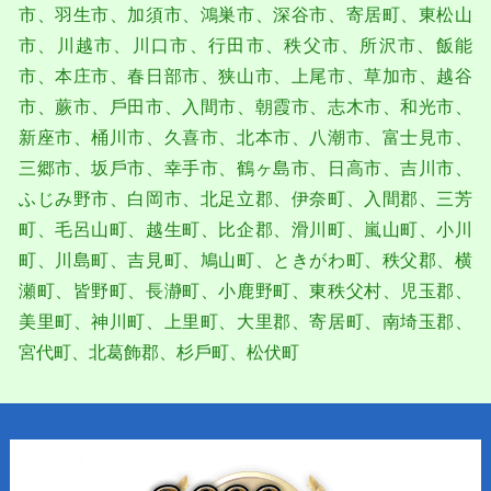
市、⽻⽣市、加須市、鴻巣市、深⾕市、寄居町、東松⼭
市、川越市、川⼝市、⾏⽥市、秩⽗市、所沢市、飯能
市、本庄市、春⽇部市、狭⼭市、上尾市、草加市、越⾕
市、蕨市、⼾⽥市、⼊間市、朝霞市、志木市、和光市、
新座市、桶川市、久喜市、北本市、⼋潮市、富士⾒市、
三郷市、坂⼾市、幸手市、鶴ヶ島市、⽇⾼市、吉川市、
ふじみ野市、⽩岡市、北足⽴郡、伊奈町、⼊間郡、三芳
町、⽑呂⼭町、越⽣町、⽐企郡、滑川町、嵐⼭町、⼩川
町、川島町、吉⾒町、鳩⼭町、ときがわ町、秩⽗郡、横
瀬町、皆野町、⻑瀞町、⼩⿅野町、東秩⽗村、児⽟郡、
美⾥町、神川町、上⾥町、⼤⾥郡、寄居町、南埼⽟郡、
宮代町、北葛飾郡、杉⼾町、松伏町