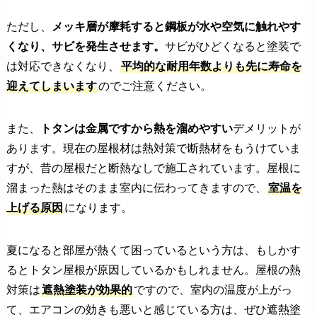
ただし、
メッキ層が摩耗すると鋼板が水や空気に触れやす
くなり、サビを発生させます。
サビがひどくなると塗装で
は対応できなくなり、
平均的な耐用年数よりも先に寿命を
迎えてしまいます
のでご注意ください。
また、
トタンは金属ですから熱を溜めやすい
デメリットが
あります。現在の屋根材は熱対策で断熱材をもうけていま
すが、昔の屋根だと断熱なしで施工されています。屋根に
溜まった熱はそのまま室内に伝わってきますので、
室温を
上げる原因
になります。
夏になると部屋が熱くて困っているという方は、もしかす
るとトタン屋根が原因しているかもしれません。屋根の熱
対策は
遮熱塗装が効果的
ですので、室内の温度が上がっ
て、エアコンの効きも悪いと感じている方は、ぜひ遮熱塗