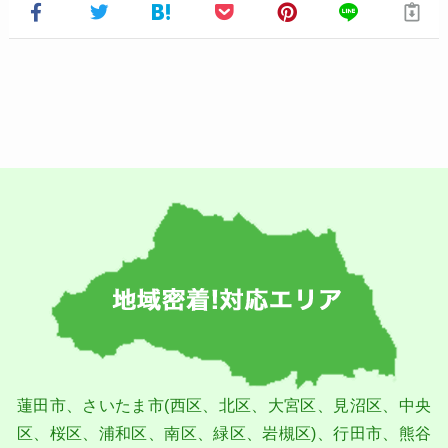
蓮⽥市、さいたま市(⻄区、北区、⼤宮区、⾒沼区、中央
区、桜区、浦和区、南区、緑区、岩槻区)、⾏⽥市、熊⾕