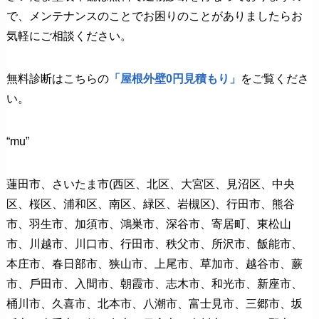
で、メンテナンスのことでお困りのことがありましたらお
気軽にご相談ください。
無料診断はこちらの
「屋根外壁0円見積もり」
をご覧くださ
い。
“mu”
蓮⽥市、さいたま市(⻄区、北区、⼤宮区、⾒沼区、中央
区、桜区、浦和区、南区、緑区、岩槻区)、⾏⽥市、熊⾕
市、⽻⽣市、加須市、鴻巣市、深⾕市、寄居町、東松⼭
市、川越市、川⼝市、⾏⽥市、秩⽗市、所沢市、飯能市、
本庄市、春⽇部市、狭⼭市、上尾市、草加市、越⾕市、蕨
市、⼾⽥市、⼊間市、朝霞市、志木市、和光市、新座市、
桶川市、久喜市、北本市、⼋潮市、富士⾒市、三郷市、坂