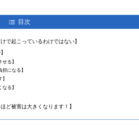
目次
だけで起こっているわけではない】
か】
させる】
負担になる】
す】
くなる】
るほど被害は大きくなります！】