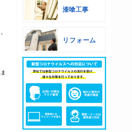
漆喰工事
う。
リフォーム
れま