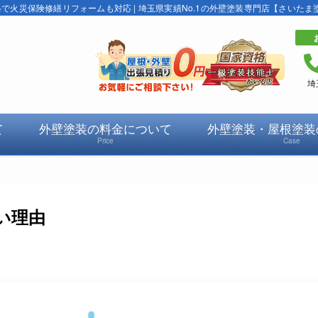
火災保険修繕リフォームも対応 | 埼玉県実績No.1の外壁塗装専門店【さいたま
埼
て
外壁塗装の料金について
外壁塗装・屋根塗装
Price
Case
い理由