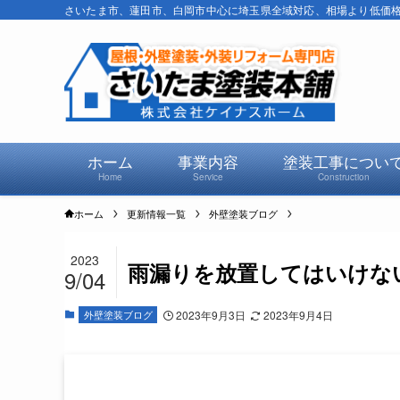
さいたま市、蓮田市、白岡市中心に埼玉県全域対応、相場より低価格で
ホーム
事業内容
塗装工事につい
Home
Service
Construction
ホーム
更新情報一覧
外壁塗装ブログ
2023
雨漏りを放置してはいけな
9/04
外壁塗装ブログ
2023年9月3日
2023年9月4日