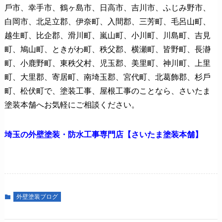
⼾市、幸手市、鶴ヶ島市、⽇⾼市、吉川市、ふじみ野市、
⽩岡市、北足⽴郡、伊奈町、⼊間郡、三芳町、⽑呂⼭町、
越⽣町、⽐企郡、滑川町、嵐⼭町、⼩川町、川島町、吉⾒
町、鳩⼭町、ときがわ町、秩⽗郡、横瀬町、皆野町、⻑瀞
町、⼩⿅野町、東秩⽗村、児⽟郡、美⾥町、神川町、上⾥
町、⼤⾥郡、寄居町、南埼⽟郡、宮代町、北葛飾郡、杉⼾
町、松伏町で、塗装工事、屋根工事のことなら、さいたま
塗装本舗へお気軽にご相談ください。
埼玉の外壁塗装・防水工事専門店【さいたま塗装本舗】
外壁塗装ブログ