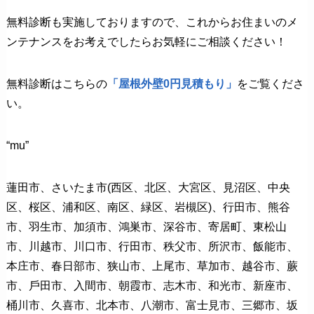
無料診断も実施しておりますので、これからお住まいのメ
ンテナンスをお考えでしたらお気軽にご相談ください！
無料診断はこちらの
「屋根外壁0円見積もり」
をご覧くださ
い。
“mu”
蓮⽥市、さいたま市(⻄区、北区、⼤宮区、⾒沼区、中央
区、桜区、浦和区、南区、緑区、岩槻区)、⾏⽥市、熊⾕
市、⽻⽣市、加須市、鴻巣市、深⾕市、寄居町、東松⼭
市、川越市、川⼝市、⾏⽥市、秩⽗市、所沢市、飯能市、
本庄市、春⽇部市、狭⼭市、上尾市、草加市、越⾕市、蕨
市、⼾⽥市、⼊間市、朝霞市、志木市、和光市、新座市、
桶川市、久喜市、北本市、⼋潮市、富士⾒市、三郷市、坂