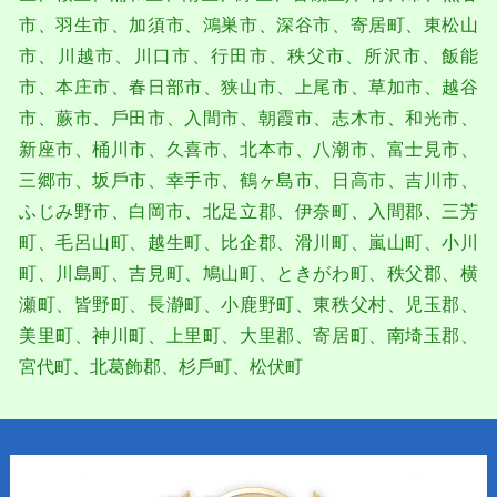
市、⽻⽣市、加須市、鴻巣市、深⾕市、寄居町、東松⼭
市、川越市、川⼝市、⾏⽥市、秩⽗市、所沢市、飯能
市、本庄市、春⽇部市、狭⼭市、上尾市、草加市、越⾕
市、蕨市、⼾⽥市、⼊間市、朝霞市、志木市、和光市、
新座市、桶川市、久喜市、北本市、⼋潮市、富士⾒市、
三郷市、坂⼾市、幸手市、鶴ヶ島市、⽇⾼市、吉川市、
ふじみ野市、⽩岡市、北足⽴郡、伊奈町、⼊間郡、三芳
町、⽑呂⼭町、越⽣町、⽐企郡、滑川町、嵐⼭町、⼩川
町、川島町、吉⾒町、鳩⼭町、ときがわ町、秩⽗郡、横
瀬町、皆野町、⻑瀞町、⼩⿅野町、東秩⽗村、児⽟郡、
美⾥町、神川町、上⾥町、⼤⾥郡、寄居町、南埼⽟郡、
宮代町、北葛飾郡、杉⼾町、松伏町