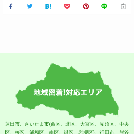
蓮⽥市、さいたま市(⻄区、北区、⼤宮区、⾒沼区、中央
区、桜区、浦和区、南区、緑区、岩槻区)、⾏⽥市、熊⾕