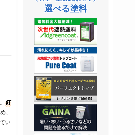
選べる塗料
。
釘
ため、
てい