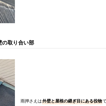
壁の取り合い部
雨押さえは
外壁と屋根の継ぎ目にある役物