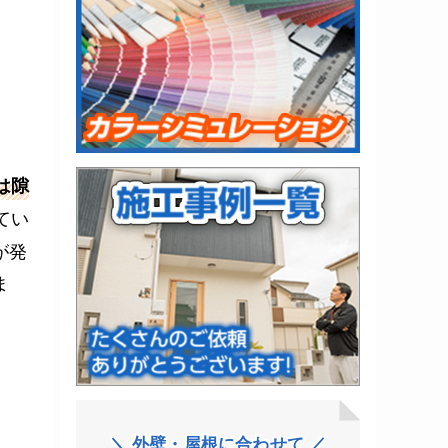
は隙
てい
が発
ま
＼ 外壁・屋根に合わせて ／