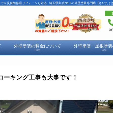
火災保険修繕リフォームも対応 | 埼玉県実績No.1の外壁塗装専門店【さいたま
埼
て
外壁塗装の料金について
外壁塗装・屋根塗装
Price
Case
コーキング工事も大事です！