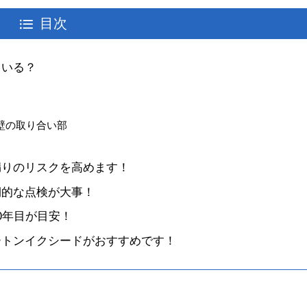
目次
ている？
壁の取り合い部
漏りのリスクを高めます！
期的な点検が大事！
0年目が目安！
ートンイクシードがおすすめです！