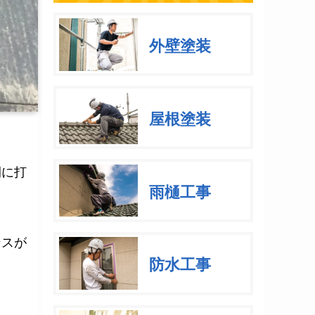
外壁塗装
屋根塗装
間に打
雨樋工事
ンスが
防水工事