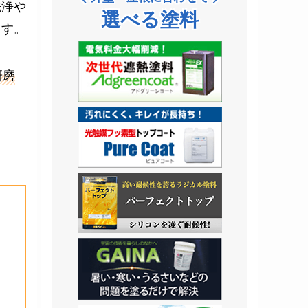
洗浄や
選べる塗料
ます。
研磨