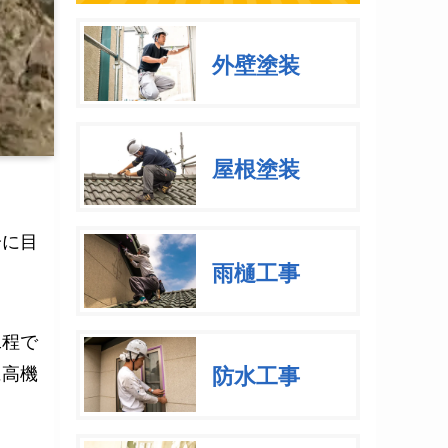
外壁塗装
屋根塗装
分に目
雨樋工事
工程で
に高機
防水工事