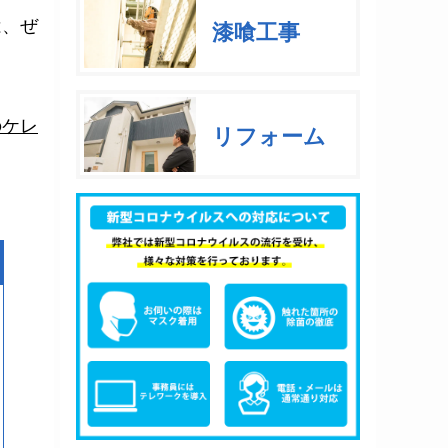
は、ぜ
漆喰工事
のケレ
リフォーム