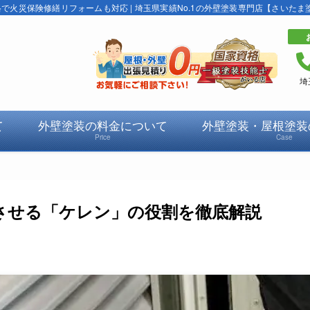
火災保険修繕リフォームも対応 | 埼玉県実績No.1の外壁塗装専門店【さいたま
埼
て
外壁塗装の料金について
外壁塗装・屋根塗装
Price
Case
させる「ケレン」の役割を徹底解説