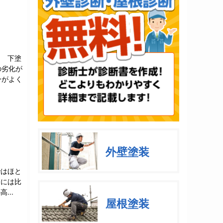
。 下塗
の劣化が
ーがよく
外壁塗装
ではほと
合には比
...
屋根塗装