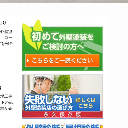
もり
 外壁塗
。 コー
グを完全
り
足場工事
ットの範
距離が確