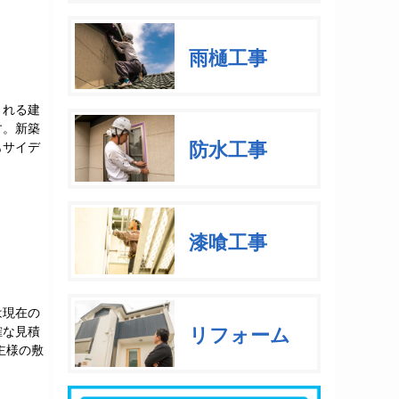
雨樋工事
される建
す。新築
防水工事
もサイデ
漆喰工事
は現在の
リフォーム
確な見積
主様の敷