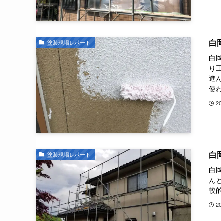
白
塗装現場レポート
白
り
進
使わ
2
白
塗装現場レポート
白
ん
較
2