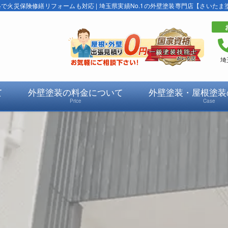
火災保険修繕リフォームも対応 | 埼玉県実績No.1の外壁塗装専門店【さいたま
埼
て
外壁塗装の料金について
外壁塗装・屋根塗装
Price
Case