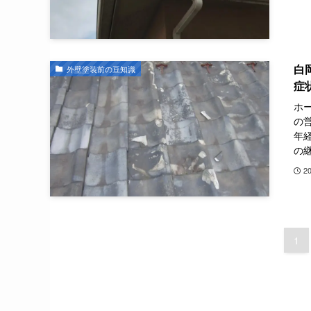
白
外壁塗装前の豆知識
症
ホ
の
年
の継
2
1