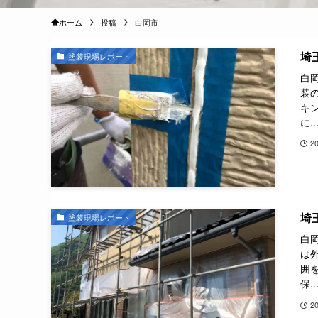
ホーム
投稿
白岡市
埼
塗装現場レポート
白
装
キ
に..
2
埼
塗装現場レポート
白
は
囲
保..
2