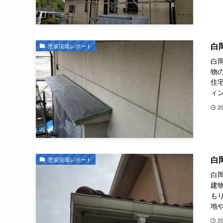
白
塗装現場レポート
白
物
住
ィン
2
白
塗装現場レポート
白
建
も
地や
2