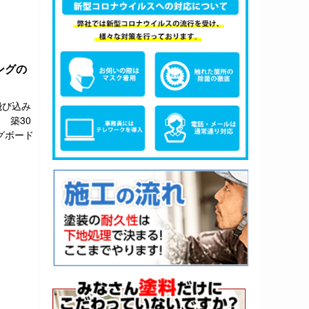
ングの
飛び込み
 築30
グボード