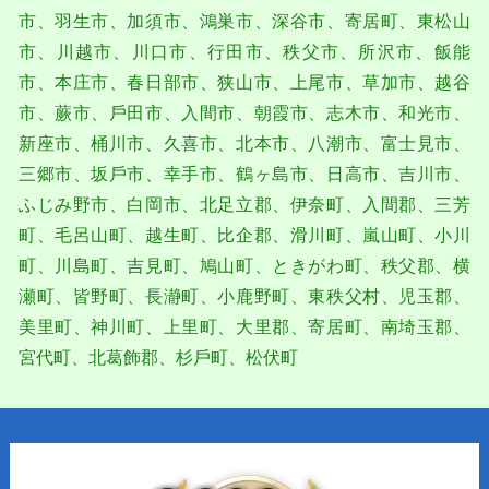
市、⽻⽣市、加須市、鴻巣市、深⾕市、寄居町、東松⼭
市、川越市、川⼝市、⾏⽥市、秩⽗市、所沢市、飯能
市、本庄市、春⽇部市、狭⼭市、上尾市、草加市、越⾕
市、蕨市、⼾⽥市、⼊間市、朝霞市、志木市、和光市、
新座市、桶川市、久喜市、北本市、⼋潮市、富士⾒市、
三郷市、坂⼾市、幸手市、鶴ヶ島市、⽇⾼市、吉川市、
ふじみ野市、⽩岡市、北足⽴郡、伊奈町、⼊間郡、三芳
町、⽑呂⼭町、越⽣町、⽐企郡、滑川町、嵐⼭町、⼩川
町、川島町、吉⾒町、鳩⼭町、ときがわ町、秩⽗郡、横
瀬町、皆野町、⻑瀞町、⼩⿅野町、東秩⽗村、児⽟郡、
美⾥町、神川町、上⾥町、⼤⾥郡、寄居町、南埼⽟郡、
宮代町、北葛飾郡、杉⼾町、松伏町