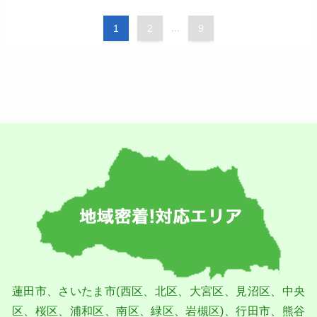
1
2
...
9
蓮⽥市、さいたま市(⻄区、北区、⼤宮区、⾒沼区、中央
区、桜区、浦和区、南区、緑区、岩槻区)、⾏⽥市、熊⾕